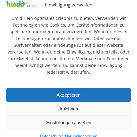
Impressum
AGB
Datenschutz & Rechtliches
Einwilligung verwalten
FAQ
Newsletteranmeldung
Barrierefreiheit
Um dir ein optimales Erlebnis zu bieten, verwenden wir
Technologien wie Cookies, um Geräteinformationen zu
speichern und/oder darauf zuzugreifen. Wenn du diesen
© 2026 Travdo Hotels & Resorts. Alle Rechte vorbehalten.
Technologien zustimmst, können wir Daten wie das
Surfverhalten oder eindeutige IDs auf dieser Website
Wo sind die besten
verarbeiten. Wenn du deine Einwilligung nicht erteilst oder
zurückziehst, können bestimmte Merkmale und Funktionen
Hotels in Deutschland?
beeinträchtigt werden. Du kannst deine Einwilligung
jederzeit widerrufen.
In einer schnelllebigen, technisierten Welt suchen viele
Menschen Ruhe und Erholung in der Natur. Urlaub hat daher
Akzeptieren
einen hohen Stellenwert. Die schönsten Regionen
Deutschlands mit Bergen, Seen und Landschaften bieten
Ablehnen
ideale Voraussetzungen. Unsere ländlich gelegenen Hotels
verbinden Entspannung mit attraktiven Ausflugszielen.
Einstellungen ansehen
Datenschutzerklärung
Impressum