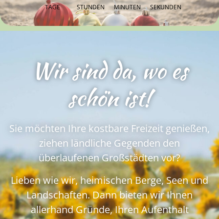
TAGE
STUNDEN
MINUTEN
SEKUNDEN
Wir sind da, wo es
schön ist!
Sie möchten Ihre kostbare Freizeit genießen,
ziehen ländliche Gegenden den
überlaufenen Großstädten vor?
Lieben wie wir, heimischen Berge, Seen und
Landschaften. Dann bieten wir Ihnen
allerhand Gründe, Ihren Aufenthalt