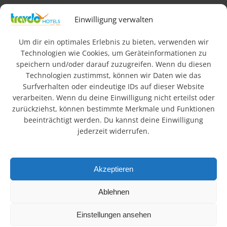
Impressum
AGB
Datenschutz & Rechtliches
Einwilligung verwalten
FAQ
Newsletteranmeldung
Barrierefreiheit
Um dir ein optimales Erlebnis zu bieten, verwenden wir
Technologien wie Cookies, um Geräteinformationen zu
speichern und/oder darauf zuzugreifen. Wenn du diesen
© 2026 Travdo Hotels & Resorts. Alle Rechte vorbehalten.
Technologien zustimmst, können wir Daten wie das
Surfverhalten oder eindeutige IDs auf dieser Website
verarbeiten. Wenn du deine Einwilligung nicht erteilst oder
Wo sind die besten
zurückziehst, können bestimmte Merkmale und Funktionen
Hotels in Deutschland?
beeinträchtigt werden. Du kannst deine Einwilligung
jederzeit widerrufen.
In einer schnelllebigen, technisierten Welt suchen viele
Menschen Ruhe und Erholung in der Natur. Urlaub hat daher
Akzeptieren
einen hohen Stellenwert. Die schönsten Regionen
Deutschlands mit Bergen, Seen und Landschaften bieten
Ablehnen
ideale Voraussetzungen. Unsere ländlich gelegenen Hotels
verbinden Entspannung mit attraktiven Ausflugszielen.
Einstellungen ansehen