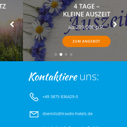
4 TAGE –
KLEINE AUSZEIT
ab 219,00€ p.P.
ZUM ANGEBOT
Kontaktiere
uns:
+49 3875 836429-0
doemitz@travdo-hotels.de