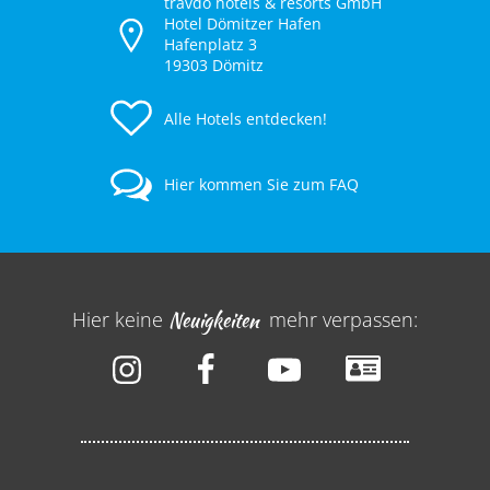
travdo hotels & resorts GmbH
Hotel Dömitzer Hafen
Hafenplatz 3
19303 Dömitz
Alle Hotels entdecken!
Hier kommen Sie zum FAQ
Hier keine
Neuigkeiten
mehr verpassen: