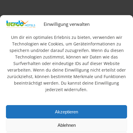
Impressum
AGB
Datenschutz & Rechtliches
Einwilligung verwalten
FAQ
Newsletteranmeldung
Barrierefreiheit
Um dir ein optimales Erlebnis zu bieten, verwenden wir
Technologien wie Cookies, um Geräteinformationen zu
speichern und/oder darauf zuzugreifen. Wenn du diesen
© 2026 Travdo Hotels & Resorts. Alle Rechte vorbehalten.
Technologien zustimmst, können wir Daten wie das
Surfverhalten oder eindeutige IDs auf dieser Website
Wo sind die besten
verarbeiten. Wenn du deine Einwilligung nicht erteilst oder
zurückziehst, können bestimmte Merkmale und Funktionen
Hotels in Deutschland?
beeinträchtigt werden. Du kannst deine Einwilligung
jederzeit widerrufen.
In einer schnelllebigen, technisierten Welt suchen viele
Menschen Ruhe und Erholung in der Natur. Urlaub hat daher
Akzeptieren
einen hohen Stellenwert. Die schönsten Regionen
Deutschlands mit Bergen, Seen und Landschaften bieten
Ablehnen
ideale Voraussetzungen. Unsere ländlich gelegenen Hotels