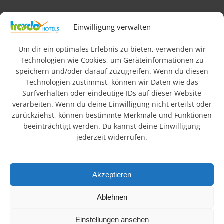
Impressum
AGB
Datenschutz & Rechtliches
Einwilligung verwalten
FAQ
Newsletteranmeldung
Barrierefreiheit
Um dir ein optimales Erlebnis zu bieten, verwenden wir
Technologien wie Cookies, um Geräteinformationen zu
speichern und/oder darauf zuzugreifen. Wenn du diesen
© 2026 Travdo Hotels & Resorts. Alle Rechte vorbehalten.
Technologien zustimmst, können wir Daten wie das
Surfverhalten oder eindeutige IDs auf dieser Website
Wo sind die besten
verarbeiten. Wenn du deine Einwilligung nicht erteilst oder
zurückziehst, können bestimmte Merkmale und Funktionen
Hotels in Deutschland?
beeinträchtigt werden. Du kannst deine Einwilligung
jederzeit widerrufen.
In einer schnelllebigen, technisierten Welt suchen viele
Menschen Ruhe und Erholung in der Natur. Urlaub hat daher
Akzeptieren
einen hohen Stellenwert. Die schönsten Regionen
Deutschlands mit Bergen, Seen und Landschaften bieten
Ablehnen
ideale Voraussetzungen. Unsere ländlich gelegenen Hotels
verbinden Entspannung mit attraktiven Ausflugszielen.
Einstellungen ansehen