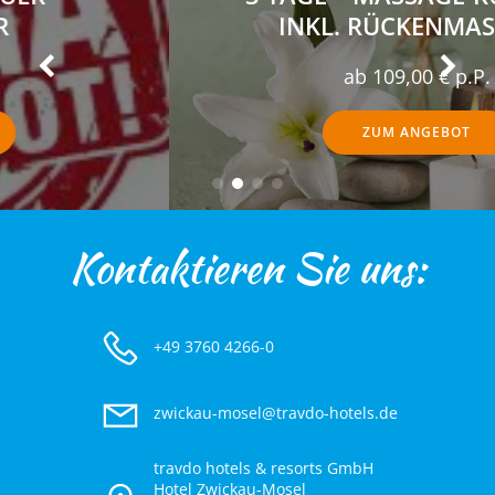
INKL. RÜCKENMASSAGE
ab 109,00 € p.P.
ZUM ANGEBOT
Kontaktieren Sie
uns:
+49 3760 4266-0
zwickau-mosel@travdo-hotels.de
travdo hotels & resorts GmbH
Hotel Zwickau-Mosel