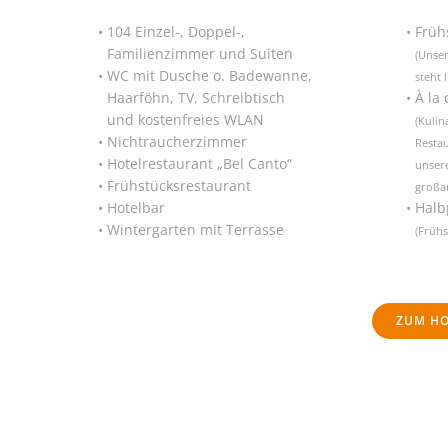
104 Einzel-, Doppel-,
Früh
Familienzimmer und Suiten
(Unser
WC mit Dusche o. Badewanne,
steht 
Haarföhn, TV, Schreibtisch
À la 
und kostenfreies WLAN
(Kulin
Nichtraucherzimmer
Restau
Hotelrestaurant „Bel Canto“
unser
Frühstücksrestaurant
großar
Hotelbar
Halb
Wintergarten mit Terrasse
(Früh
ZUM HO