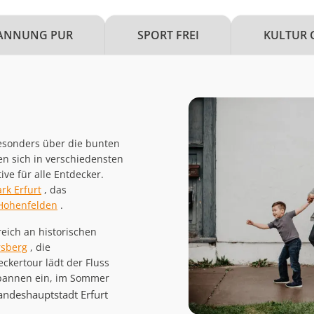
ANNUNG PUR
SPORT FREI
KULTUR 
esonders über die bunten
en sich in verschiedensten
ve für alle Entdecker.
rk Erfurt
, das
 Hohenfelden
.
reich an historischen
rsberg
, die
ckertour lädt der Fluss
spannen ein, im Sommer
andeshauptstadt Erfurt