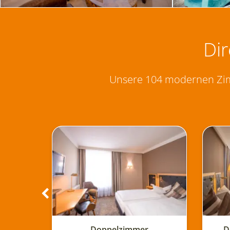
Di
Unsere 104 modernen Zimm
zimmer
Doppelzimmer Komfort