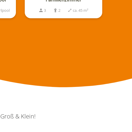
ca. 45 m²
2
ca. 130 m²
Exklusiv
 Groß & Klein!