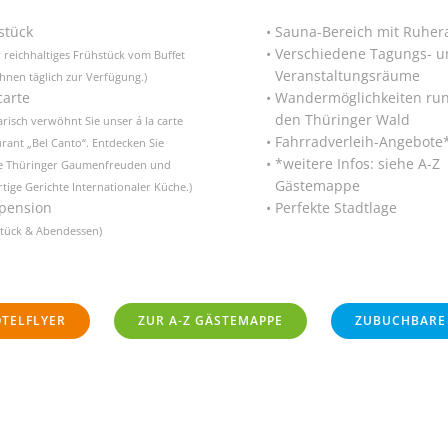
stück
Sauna-Bereich mit Ruhe
Verschiedene Tagungs- u
 reichhaltiges Frühstück vom Buffet
Veranstaltungsräume
Ihnen täglich zur Verfügung.)
carte
Wandermöglichkeiten ru
den Thüringer Wald
arisch verwöhnt Sie unser á la carte
Fahrradverleih-Angebote
rant „Bel Canto“. Entdecken Sie
*weitere Infos: siehe A-Z
e Thüringer Gaumenfreuden und
Gästemappe
tige Gerichte Internationaler Küche.)
pension
Perfekte Stadtlage
stück & Abendessen)
TELFLYER
ZUR A-Z GÄSTEMAPPE
ZUBUCHBARE