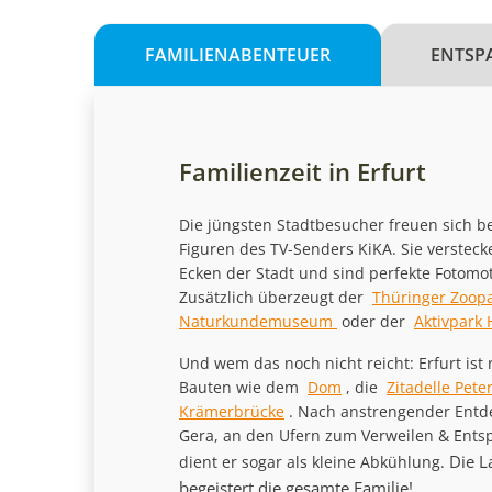
FAMILIENABENTEUER
ENTSP
Familienzeit in Erfurt
Die jüngsten Stadtbesucher freuen sich b
Figuren des TV-Senders KiKA. Sie versteck
Ecken der Stadt und sind perfekte Fotomoti
Zusätzlich überzeugt der
Thüringer Zoopa
Naturkundemuseum
oder der
Aktivpark
Und wem das noch nicht reicht: Erfurt ist 
Bauten wie dem
Dom
, die
Zitadelle Pete
Krämerbrücke
. Nach anstrengender Entde
Gera, an den Ufern zum Verweilen & Ent
Die L
dient er sogar als kleine Abkühlung.
begeistert die gesamte Familie!