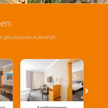
en:
en geruhsamen Aufenthalt.
immer
Suite Deluxe