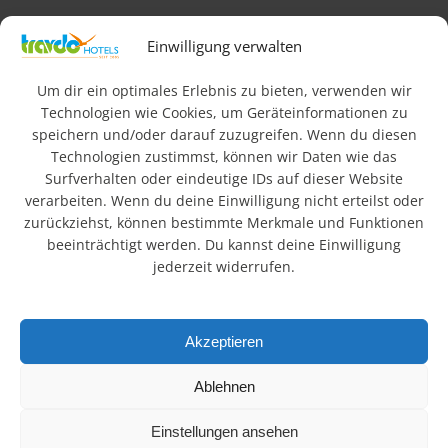
Impressum
AGB
Datenschutz & Rechtliches
Einwilligung verwalten
FAQ
Newsletteranmeldung
Barrierefreiheit
Um dir ein optimales Erlebnis zu bieten, verwenden wir
Technologien wie Cookies, um Geräteinformationen zu
speichern und/oder darauf zuzugreifen. Wenn du diesen
© 2026 Travdo Hotels & Resorts. Alle Rechte vorbehalten.
Technologien zustimmst, können wir Daten wie das
Surfverhalten oder eindeutige IDs auf dieser Website
Wo sind die besten
verarbeiten. Wenn du deine Einwilligung nicht erteilst oder
zurückziehst, können bestimmte Merkmale und Funktionen
Hotels in Deutschland?
beeinträchtigt werden. Du kannst deine Einwilligung
jederzeit widerrufen.
In einer schnelllebigen, technisierten Welt suchen viele
Menschen Ruhe und Erholung in der Natur. Urlaub hat daher
Akzeptieren
einen hohen Stellenwert. Die schönsten Regionen
Deutschlands mit Bergen, Seen und Landschaften bieten
Ablehnen
ideale Voraussetzungen. Unsere ländlich gelegenen Hotels
verbinden Entspannung mit attraktiven Ausflugszielen.
Einstellungen ansehen