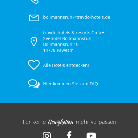
bollmannsruh@travdo-hotels.de
travdo hotels & resorts GmbH
Seehotel Bollmannsruh
Bollmannsruh 10
14778 Päwesin
Alle Hotels entdecken!
Hier kommen Sie zum FAQ
Hier keine
Neuigkeiten
mehr verpassen: