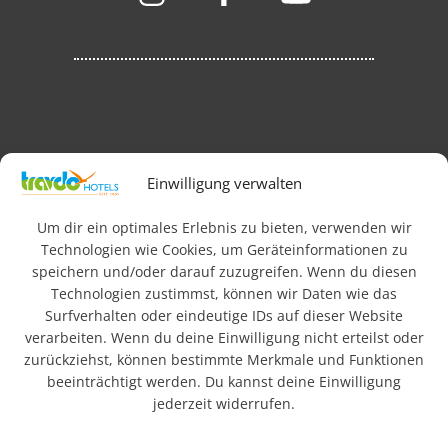
Impressum
AGB
Datenschutz & Rechtliches
Einwilligung verwalten
FAQ
Newsletteranmeldung
Barrierefreiheit
Um dir ein optimales Erlebnis zu bieten, verwenden wir
Technologien wie Cookies, um Geräteinformationen zu
speichern und/oder darauf zuzugreifen. Wenn du diesen
© 2026 Travdo Hotels & Resorts. Alle Rechte vorbehalten.
Technologien zustimmst, können wir Daten wie das
Surfverhalten oder eindeutige IDs auf dieser Website
verarbeiten. Wenn du deine Einwilligung nicht erteilst oder
Wo sind die besten
zurückziehst, können bestimmte Merkmale und Funktionen
Hotels in Deutschland?
beeinträchtigt werden. Du kannst deine Einwilligung
jederzeit widerrufen.
In einer schnelllebigen, technisierten Welt suchen viele