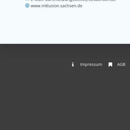
www.inklusion.sachsen.de
Impressum
AGB
Wo sind
In einer schnelllebigen, technisierten Welt such
Deutschlands mit Bergen, Seen und Landschaften bie