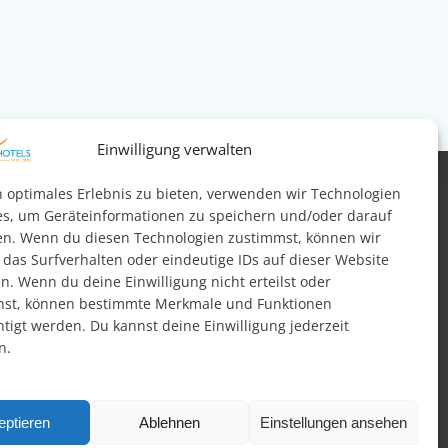
Einwilligung verwalten
n optimales Erlebnis zu bieten, verwenden wir Technologien
es, um Geräteinformationen zu speichern und/oder darauf
meldung
Barrierefreiheit
en. Wenn du diesen Technologien zustimmst, können wir
 das Surfverhalten oder eindeutige IDs auf dieser Website
n. Wenn du deine Einwilligung nicht erteilst oder
hst, können bestimmte Merkmale und Funktionen
htigt werden. Du kannst deine Einwilligung jederzeit
n.
schland?
r einen hohen Stellenwert. Die schönsten Regionen
eptieren
Ablehnen
Einstellungen ansehen
rbinden Entspannung mit attraktiven Ausflugszielen.