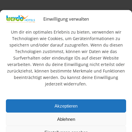
Impressum
AGB
Datenschutz & Rechtliches
Einwilligung verwalten
FAQ
Newsletteranmeldung
Barrierefreiheit
Um dir ein optimales Erlebnis zu bieten, verwenden wir
Technologien wie Cookies, um Geräteinformationen zu
speichern und/oder darauf zuzugreifen. Wenn du diesen
© 2026 Travdo Hotels & Resorts. Alle Rechte vorbehalten.
Technologien zustimmst, können wir Daten wie das
Surfverhalten oder eindeutige IDs auf dieser Website
Wo sind die besten
verarbeiten. Wenn du deine Einwilligung nicht erteilst oder
zurückziehst, können bestimmte Merkmale und Funktionen
Hotels in Deutschland?
beeinträchtigt werden. Du kannst deine Einwilligung
jederzeit widerrufen.
In einer schnelllebigen, technisierten Welt suchen viele
Menschen Ruhe und Erholung in der Natur. Urlaub hat daher
Akzeptieren
einen hohen Stellenwert. Die schönsten Regionen
Deutschlands mit Bergen, Seen und Landschaften bieten
Ablehnen
ideale Voraussetzungen. Unsere ländlich gelegenen Hotels
verbinden Entspannung mit attraktiven Ausflugszielen.