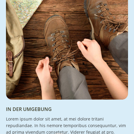
IN DER UMGEBUNG
Lorem ipsum dolor sit amet, at mei dolore tritani
repudiandae. In his nemore temporibus consequuntur, vim
ad prima vivendum consetetur. Viderer feugiat at pro.