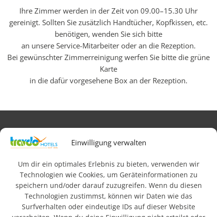
Ihre Zimmer werden in der Zeit von 09.00
–
15.30 Uhr
gereinigt. Sollten Sie zusätzlich Handtücher, Kopfkissen, etc.
benötigen, wenden Sie sich bitte
an unsere Service-Mitarbeiter oder an die Rezeption.
Bei gewünschter Zimmerreinigung werfen Sie bitte die grüne
Karte
in die dafür vorgesehene Box an der Rezeption.
Impressum
AGB
Datenschutz & Rechtliches
Einwilligung verwalten
FAQ
Newsletteranmeldung
Barrierefreiheit
Um dir ein optimales Erlebnis zu bieten, verwenden wir
Technologien wie Cookies, um Geräteinformationen zu
speichern und/oder darauf zuzugreifen. Wenn du diesen
© 2026 Travdo Hotels & Resorts. Alle Rechte vorbehalten.
Technologien zustimmst, können wir Daten wie das
Surfverhalten oder eindeutige IDs auf dieser Website