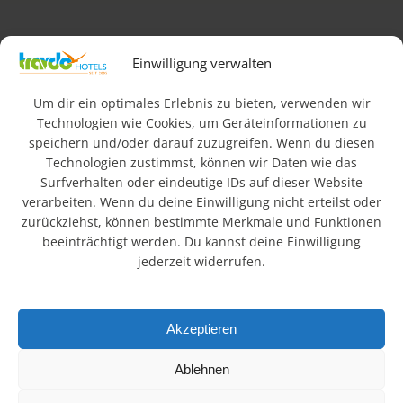
Impressum
AGB
Datenschutz & Rechtliches
Einwilligung verwalten
FAQ
Newsletteranmeldung
Barrierefreiheit
Um dir ein optimales Erlebnis zu bieten, verwenden wir
Technologien wie Cookies, um Geräteinformationen zu
speichern und/oder darauf zuzugreifen. Wenn du diesen
© 2026 Travdo Hotels & Resorts. Alle Rechte vorbehalten.
Technologien zustimmst, können wir Daten wie das
Surfverhalten oder eindeutige IDs auf dieser Website
Wo sind die besten
verarbeiten. Wenn du deine Einwilligung nicht erteilst oder
zurückziehst, können bestimmte Merkmale und Funktionen
Hotels in Deutschland?
beeinträchtigt werden. Du kannst deine Einwilligung
jederzeit widerrufen.
In einer schnelllebigen, technisierten Welt suchen viele
Menschen Ruhe und Erholung in der Natur. Urlaub hat daher
Akzeptieren
einen hohen Stellenwert. Die schönsten Regionen
Deutschlands mit Bergen, Seen und Landschaften bieten
Ablehnen
ideale Voraussetzungen. Unsere ländlich gelegenen Hotels
verbinden Entspannung mit attraktiven Ausflugszielen.