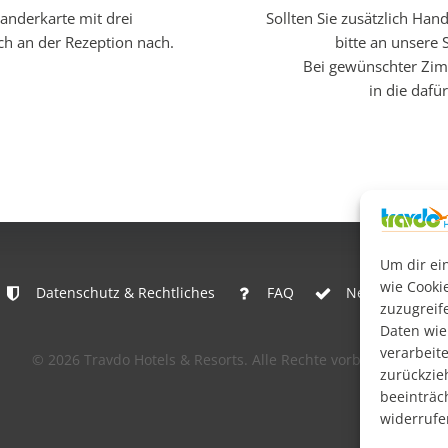
anderkarte mit drei
Sollten Sie zusätzlich Han
ch an der Rezeption nach.
bitte an unsere 
Bei gewünschter Zimm
in die dafü
Um dir ei
wie Cooki
Datenschutz & Rechtliches
FAQ
Newsletteran
zuzugreif
Daten wie
verarbeite
© 2026 Travdo Hotels & Resorts. Alle Rechte vorbehalten.
zurückzie
beeinträc
widerrufe
 die besten Hotels in Deut