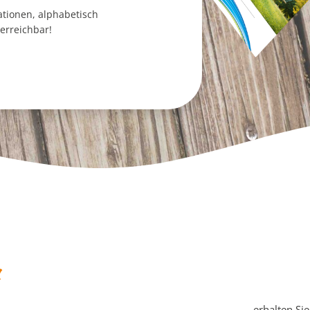
mationen, alphabetisch
erreichbar!
n
…erhalten Si