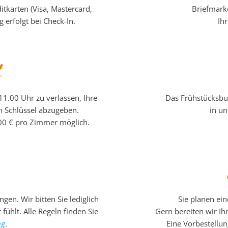
tkarten (Visa, Mastercard,
Briefmarke
 erfolgt bei Check-In.
Ih
t
11.00 Uhr zu verlassen, Ihre
Das Frühstücksbuf
 Schlüssel abzugeben.
in un
,00 € pro Zimmer möglich.
gen. Wir bitten Sie lediglich
Sie planen ei
fühlt. Alle Regeln finden Sie
Gern bereiten wir Ih
ng
.
Eine Vorbestellun