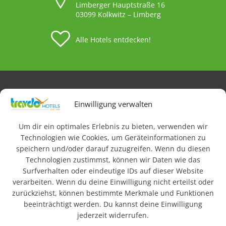
Limberger Hauptstraße 16
03099 Kolkwitz – Limberg
Alle Hotels entdecken!
Impressum
AGB
Datenschutz & Rechtliches
Einwilligung verwalten
FAQ
Newsletteranmeldung
Barrierefreiheit
Um dir ein optimales Erlebnis zu bieten, verwenden wir
Technologien wie Cookies, um Geräteinformationen zu
speichern und/oder darauf zuzugreifen. Wenn du diesen
© 2026 Travdo Hotels & Resorts. Alle Rechte vorbehalten.
Technologien zustimmst, können wir Daten wie das
Surfverhalten oder eindeutige IDs auf dieser Website
Wo sind die besten
verarbeiten. Wenn du deine Einwilligung nicht erteilst oder
zurückziehst, können bestimmte Merkmale und Funktionen
Hotels in Deutschland?
beeinträchtigt werden. Du kannst deine Einwilligung
jederzeit widerrufen.