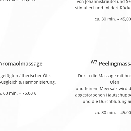
von Johanniskrautöl und S
stimuliert und mildert Rüc
ca. 30 min. – 45,00
W7
Aromaölmassage
Peelingmass
ugefügten ätherischer Öle,
Durch die Massage mit ho
Ausgleich & Harmonisierung.
Ölen
und feinem Meersalz wird d
a. 60 min. – 75,00 €
abgestorbenen Hautschüppc
und die Durchblutung a
ca. 30 min. – 45,00