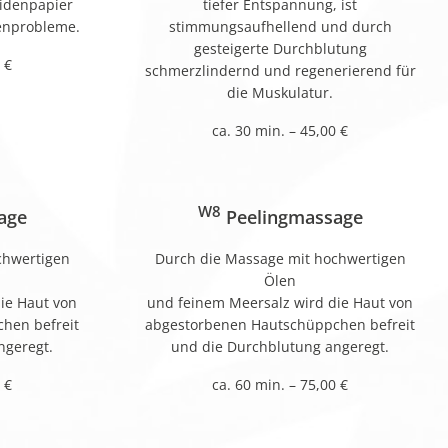
eidenpapier
tiefer Entspannung, ist
kenprobleme.
stimmungsaufhellend und durch
gesteigerte Durchblutung
 €
schmerzlindernd und regenerierend für
die Muskulatur.
ca. 30 min. – 45,00 €
W8
age
Peelingmassage
chwertigen
Durch die Massage mit hochwertigen
Ölen
ie Haut von
und feinem Meersalz wird die Haut von
hen befreit
abgestorbenen Hautschüppchen befreit
ngeregt.
und die Durchblutung angeregt.
 €
ca. 60 min. – 75,00 €