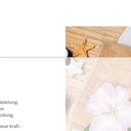
bteilung.
ner
ndlung.
eue Kraft –