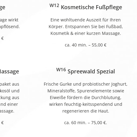
W12
ge
Kosmetische Fußpflege
age wirkt
Eine wohltuende Auszeit für Ihren
pflösend.
Körper. Entspannen Sie bei Fußbad,
Kosmetik & einer kurzen Massage.
 €
ca. 40 min. – 55,00 €
W16
Massage
Spreewald Spezial
paket aus
Frische Gurke und probiotischer Joghurt,
kosöl und
Mineralstoffe, Spurenelemente sowie
ckung aus
Eiweiße fördern die Durchblutung,
und einer
wirken feuchtig-keitsspendend und
ssage.
regenerieren die Haut.
 €
ca. 60 min. – 75,00 €.