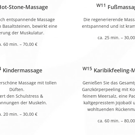
W11
ot-Stone-Massage
Fußmassa
lich entspannende Massage
Die regenerierende Mass
Basaltsteinen, bewirkt eine
entspannend und ist kram
erung der Muskulatur.
ca. 25 min. – 30,00
a. 60 min. – 70,00 €
4
W15
Kindermassage
Karibikfeeling-
rschöne Massage mit tollen
Genießen Sie das Gesamt
Düften.
Ganzkörperpeeling mit Ko
ert den Schulstress &
feinem Meersalz, eine Pa
annungen der Muskeln.
kaltgepresstem Jojobaöl 
wohltuenden Rückenma
a. 20 min. – 30,00 €
ca. 60 min. – 80,00