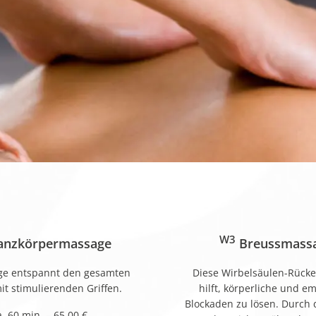
W3
nzkörpermassage
Breussmass
ge entspannt den gesamten
Diese Wirbelsäulen-Rück
it stimulierenden Griffen.
hilft, körperliche und e
Blockaden zu lösen. Durch 
a. 60 min. – 65,00 €