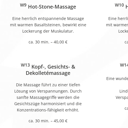
W9
W10
Hot-Stone-Massage
H
Eine herrlich entspannende Massage
Eine herr
mit warmen Basaltsteinen, bewirkt eine
mit warmen 
Lockerung der Muskulatur.
Lock
ca. 30 min. – 40,00 €
c
W13
W1
Kopf-, Gesichts- &
Dekolletémassage
Eine wunde
Die Massage führt zu einer tiefen
Lösung von Verspannungen. Durch
Lind
sanfte Massagegriffe werden die
Versp
Gesichtszüge harmonisiert und die
c
Konzentrations-fähigkeit erhöht.
ca. 30 min. – 45,00 €