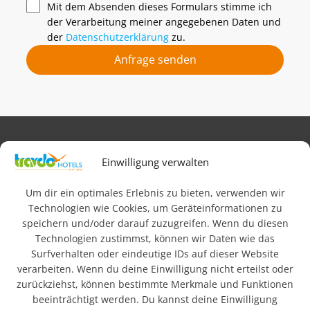
Mit dem Absenden dieses Formulars stimme ich
der Verarbeitung meiner angegebenen Daten und
der
Datenschutzerklärung
zu.
Anfrage senden
Impressum
AGB
Datenschutz & Rechtliches
Einwilligung verwalten
FAQ
Newsletteranmeldung
Barrierefreiheit
Um dir ein optimales Erlebnis zu bieten, verwenden wir
Technologien wie Cookies, um Geräteinformationen zu
speichern und/oder darauf zuzugreifen. Wenn du diesen
© 2026 Travdo Hotels & Resorts. Alle Rechte vorbehalten.
Technologien zustimmst, können wir Daten wie das
Surfverhalten oder eindeutige IDs auf dieser Website
Wo sind die besten
verarbeiten. Wenn du deine Einwilligung nicht erteilst oder
zurückziehst, können bestimmte Merkmale und Funktionen
Hotels in Deutschland?
beeinträchtigt werden. Du kannst deine Einwilligung