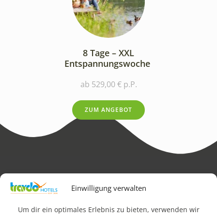
8 Tage – XXL
Entspannungswoche
ab 529,00 € p.P.
ZUM ANGEBOT
Impressum
AGB
Datenschutz & Rechtliches
Einwilligung verwalten
FAQ
Newsletteranmeldung
Barrierefreiheit
Um dir ein optimales Erlebnis zu bieten, verwenden wir