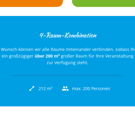
4-Raum-Kombination
 Wunsch können wir alle Räume miteinander verbinden, sodass I
ein großzügiger
ü
ber
200 m²
großer Raum für Ihre Veranstaltung
zur Verfügung steht.
212 m²
max. 200 Personen