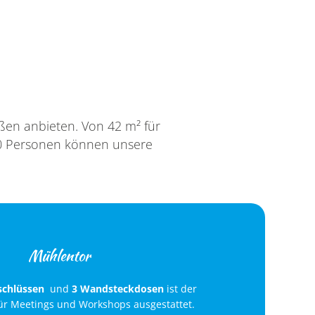
ßen anbieten. Von 42 m² für
200 Personen können unsere
Mühlentor
schlüssen
und
3 Wandsteckdosen
ist der
ür Meetings und Workshops ausgestattet.