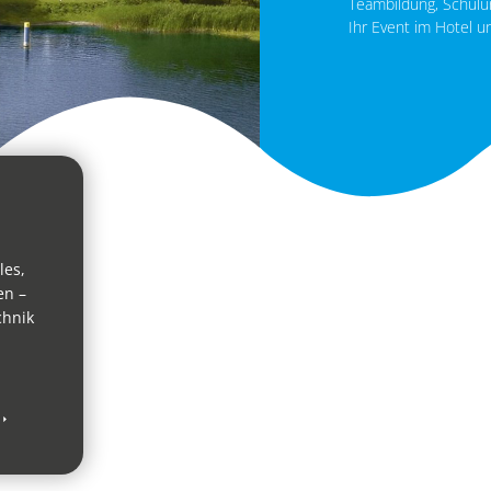
Teambildung, Schulu
Ihr Event im Hotel u
les,
en –
chnik