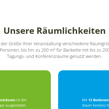
Unsere Räumlichkeiten
 der Größe Ihrer Veranstaltung verschiedene Raumgrö
 Personen, bis hin zu 200 m² für Bankette mit bis zu 
Tagungs- und Konferenzräume genutzt werden.
eckdosen
ist der
Mit
12 Bodenan
s ausgestattet.
Raum bestens f