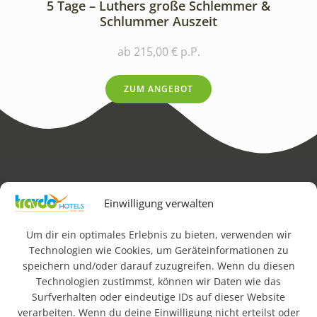
5 Tage – Luthers große Schlemmer &
Schlummer Auszeit
ab 215,00 € p.P.
ZUM ANGEBOT
Impressum
AGB
Datenschutz & Rechtliches
Einwilligung verwalten
FAQ
Newsletteranmeldung
Barrierefreiheit
Um dir ein optimales Erlebnis zu bieten, verwenden wir
Technologien wie Cookies, um Geräteinformationen zu
speichern und/oder darauf zuzugreifen. Wenn du diesen
© 2026 Travdo Hotels & Resorts. Alle Rechte vorbehalten.
Technologien zustimmst, können wir Daten wie das
Surfverhalten oder eindeutige IDs auf dieser Website
verarbeiten. Wenn du deine Einwilligung nicht erteilst oder